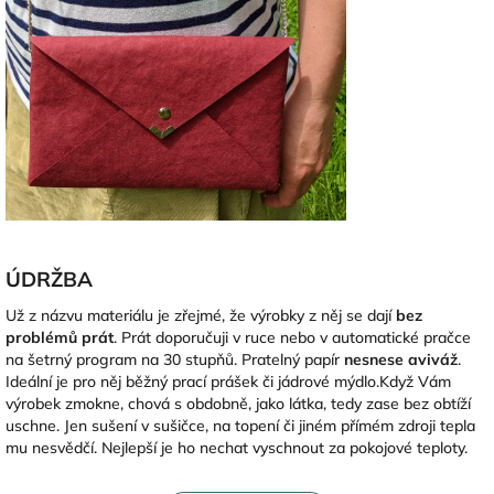
ÚDRŽBA
Už z názvu materiálu je zřejmé, že výrobky z něj se dají
bez
problémů prát
. Prát doporučuji v ruce nebo v automatické pračce
na šetrný program na 30 stupňů. Pratelný papír
nesnese aviváž
.
Ideální je pro něj běžný prací prášek či jádrové mýdlo.Když Vám
výrobek zmokne, chová s obdobně, jako látka, tedy zase bez obtíží
uschne. Jen sušení v sušičce, na topení či jiném přímém zdroji tepla
mu nesvědčí. Nejlepší je ho nechat vyschnout za pokojové teploty.