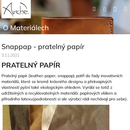
Přejít
Nák
Hledat
Přihlášení
na
obsah
koší
O Materiálech
Snappap - pratelný papír
3.11.2021
PRATELNÝ PAPÍR
Pratelný papír (leather-paper, snappap) patří do řady inovativních
materiálů, které se kromě krásného designu a překvapivých
vlastností pyšní také ekologickým ohledem. Vyrábí se totiž z
udržitelných a recyklovatelných materiálů: papírových vláken a
přírodního latexu(podrobnosti si ale výrobci rádi nechávají pro sebe).