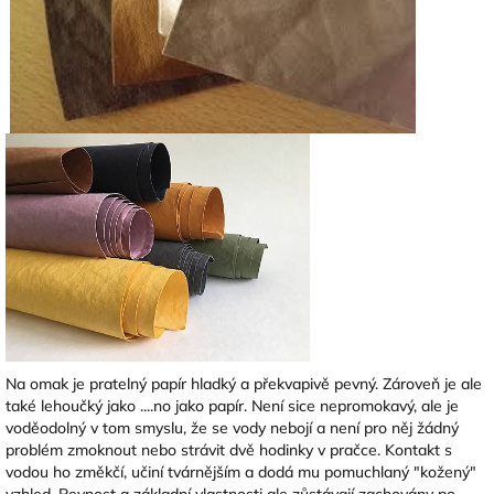
Na omak je pratelný papír hladký a překvapivě pevný. Zároveň je ale
také lehoučký jako ....no jako papír. Není sice nepromokavý, ale je
voděodolný v tom smyslu, že se vody nebojí a není pro něj žádný
problém zmoknout nebo strávit dvě hodinky v pračce. Kontakt s
vodou ho změkčí, učiní tvárnějším a dodá mu pomuchlaný "kožený"
vzhled. Pevnost a základní vlastnosti ale zůstávají zachovány po