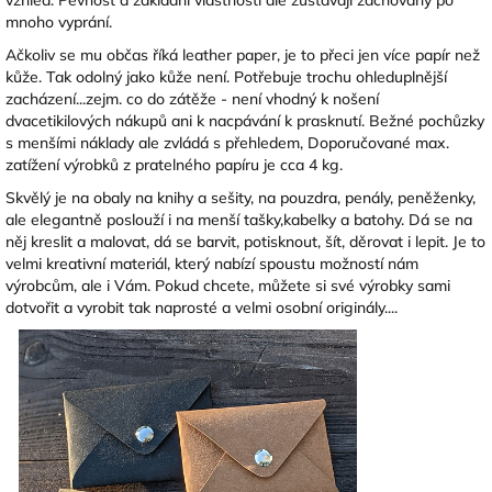
mnoho vyprání.
Ačkoliv se mu občas říká leather paper, je to přeci jen více papír než
kůže. Tak odolný jako kůže není. Potřebuje trochu ohleduplnější
zacházení...zejm. co do zátěže - není vhodný k nošení
dvacetikilových nákupů ani k nacpávání k prasknutí. Bežné pochůzky
s menšími náklady ale zvládá s přehledem, Doporučované max.
zatížení výrobků z pratelného papíru je cca 4 kg.
Skvělý je na obaly na knihy a sešity, na pouzdra, penály, peněženky,
ale elegantně poslouží i na menší tašky,kabelky a batohy. Dá se na
něj kreslit a malovat, dá se barvit, potisknout, šít, děrovat i lepit. Je to
velmi kreativní materiál, který nabízí spoustu možností nám
výrobcům, ale i Vám. Pokud chcete, můžete si své výrobky sami
dotvořit a vyrobit tak naprosté a velmi osobní originály....