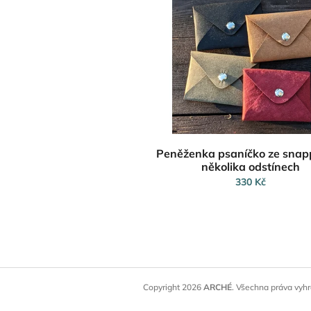
o
p
d
i
u
s
k
p
t
r
ů
o
d
u
k
t
Peněženka psaníčko ze snap
ů
několika odstínech
330 Kč
Z
á
Copyright 2026
ARCHÉ
. Všechna práva vyh
p