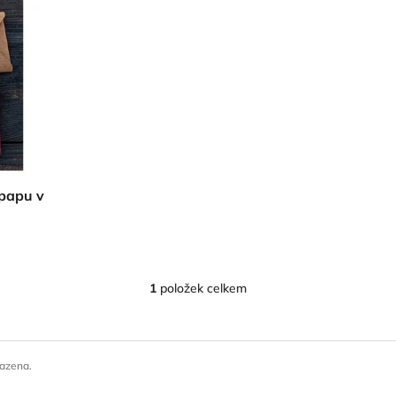
papu v
1
položek celkem
O
v
l
á
d
razena.
a
c