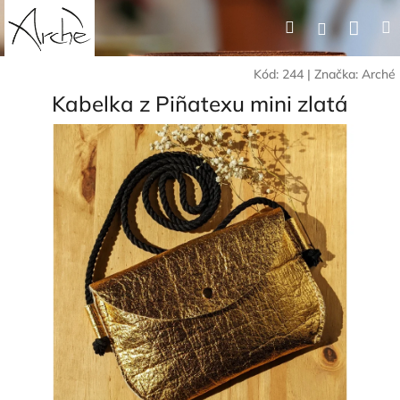
Přejít
Nák
Hledat
Přihlášení
na
obsah
koší
Kód:
244
|
Značka:
Arché
Kabelka z Piñatexu mini zlatá