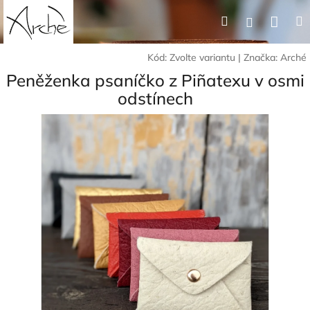
Přejít
Nák
Hledat
Přihlášení
na
obsah
koší
Kód:
Zvolte variantu
|
Značka:
Arché
Peněženka psaníčko z Piñatexu v osmi
odstínech