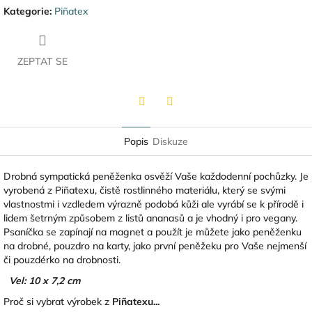
Kategorie
:
Piñatex
ZEPTAT SE
Twitter
Facebook
Popis
Diskuze
Drobná sympatická peněženka
osvěží Vaše každodenní pochůzky. Je
vyrobená z Piñatexu, čistě rostlinného materiálu, který se svými
vlastnostmi i vzdledem výrazně podobá kůži ale vyrábí se k přírodě i
lidem šetrným způsobem z listů ananasů a je vhodný i pro vegany.
Psaníčka se zapínají na magnet a použít je můžete jako peněženku
na drobné, pouzdro na karty, jako první peněžeku pro Vaše nejmenší
či pouzdérko na drobnosti.
Vel: 10 x 7,2 cm
Proč si vybrat výrobek z
Piñatexu...