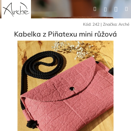
Přejít
Nák
Hledat
Přihlášení
na
obsah
koší
Kód:
242
|
Značka:
Arché
Kabelka z Piñatexu mini růžová