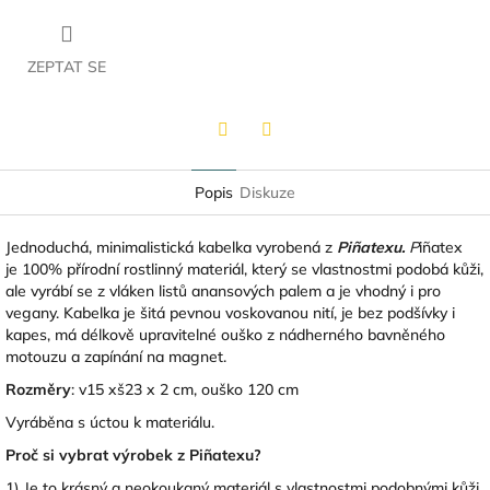
ZEPTAT SE
Twitter
Facebook
Popis
Diskuze
Jednoduchá, minimalistická kabelka vyrobená z
Piñatexu.
P
iñatex
je 100% přírodní rostlinný materiál, který se vlastnostmi podobá kůži,
ale vyrábí se z vláken listů anansových palem a je vhodný i pro
vegany.
Kabelka je šitá pevnou voskovanou nití, je bez podšívky i
kapes, má délkově upravitelné ouško z nádherného bavněného
motouzu a zapínání na magnet.
Rozměry
: v15 xš23 x 2 cm, ouško 120 cm
Vyráběna s úctou k materiálu.
Proč si vybrat výrobek z Piñatexu?
1) Je to krásný a neokoukaný materiál s vlastnostmi podobnými kůži,