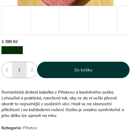
1 390 Kč
Měrná
Do týdne
cena:
Do košíku
Romantická drobná kabelka z Piňatexu a bavlněného ouška.
Lehoučká a praktická, navržená tak, aby se do ní vešlo přesně
akorát to nejnutnější z osobních věcí. Hodí se na slavnostní
příležtosti i na každodenní nošení. Ouško je snadno vyměnitelné a
jeho délku lze upravit na míru.
Kategorie
:
Piñatex