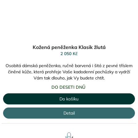
Kožená peněženka Klasik žlutá
2 050 Kč
Osobitá dámská peněženka, ručně barvená i šitá z pevné tříslem
činěné kůže, která prohřeje Vaše kadodenní pochůzky a vydrží
Vám tak dlouho, jak Vy budete chtít.
DO DESETI DNŮ
Do košíku
Detail
S