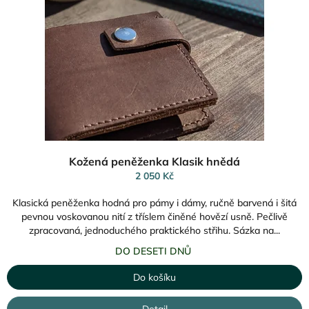
p
r
o
d
u
k
t
ů
Kožená peněženka Klasik hnědá
2 050 Kč
Klasická peněženka hodná pro pámy i dámy, ručně barvená i šitá
pevnou voskovanou nití z tříslem činěné hovězí usně. Pečlivě
zpracovaná, jednoduchého praktického střihu. Sázka na...
DO DESETI DNŮ
Do košíku