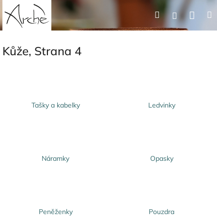
Přejít
Nák
Hledat
Přihlášení
na
obsah
koší
Kůže
, Strana 4
Tašky a kabelky
Ledvinky
Náramky
Opasky
Peněženky
Pouzdra