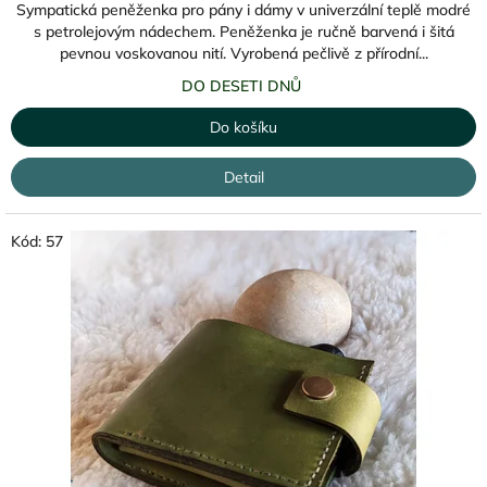
Sympatická peněženka pro pány i dámy v univerzální teplě modré
s petrolejovým nádechem. Peněženka je ručně barvená i šitá
pevnou voskovanou nití. Vyrobená pečlivě z přírodní...
DO DESETI DNŮ
Do košíku
Detail
Kód:
57